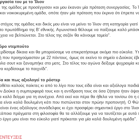
ργασία του με το Ίλιον
 της ομάδας με προσέγγισαν και μου έκαναν μία πρόταση συνεργασίας. Το Ί
 και νοικοκυρεμένη ομάδα, οπότε ήταν μία πρόταση που έκρινα ότι έπρεπε ν
τόχος της ομάδας και δικός μου είναι να μείνει το Ίλιον στη κατηγορία γιατί 
το πρωτάθλημα της Β' εθνικής. Αγωνιστικά θέλουμε να παίξουμε καλό μπάσκ
εια να βελτιώνεται. Στο τέλος της σεζόν θα κάνουμε ταμείο".
φόρο ντεμπούτο
κερδίσαμε δίκαια και θα μπορούσαμε να επικρατήσουμε ακόμα πιο εύκολα. 
ή που προηγούμασταν με 22 πόντους, όμως σε εκείνο το σημείο ο Δούκας έβ
λα σουτ και ξαναμπήκε στο ματς. Στο τέλος του αγώνα δείξαμε ψυχραιμία κ
α κερδίσουμε το παιχνίδι".
δα και πως αξιολογεί το ρόστερ
αθέτει καλούς παίκτες κι από το λίγο που τους είδα είναι και αξιόλογα παιδιά
τον Δούκα η συμπεριφορά τους και η αντίδραση τους σε όσα ζήτησα ήταν άψο
α καλό δείγμα για τη συνέχεια. Από εκεί και πέρα θα ήθελα να τονίσω ότι η
 είναι καλά δουλεμένη κάτι που πιστώνεται στον πρώην προπονητή. Ο Φώ
ίναι ένας αξιόλογος συνάδελφος κι έχει προσφέρει σημαντικό έργο στο Ίλιο
άποια πράγματα στη φιλοσοφία θα τα αλλάξουμε για να ταυτίζεται με αυτά
 έργο μου είναι πιο εύκολο γιατί πρόκειται για μία καλά δουλεμένη ομάδα".
ΕΝΤΕΥΞΕΙΣ