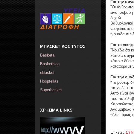
Για την συνε
"Οι άνθρωποι
είναι σοβαρή
δεχτώ.
Βαθμολογικά σ
νεοφώτιστο σ
η ομάδα συνέχ
Για το νικη
ΜΠΑΣΚΕΤΙΚΟΣ ΤΥΠΟΣ
"Νομίζω ότι 
Basketa
κάποια στιγμ
κάποια δύσκο
Basketblog
καταφέραμε ν
eBasket
Για την ομά
Hoopfellas
"Το ρόστερ δι
παιχνίδι με 
Superbasket
Αυτό είναι έν
που παρέλαβα
Καρακώστας ε
Αναμφίβολα κ
ΧΡΗΣΙΜΑ LINKS
θέλω, όμως το
Ετικέτες
ΣΥΝ