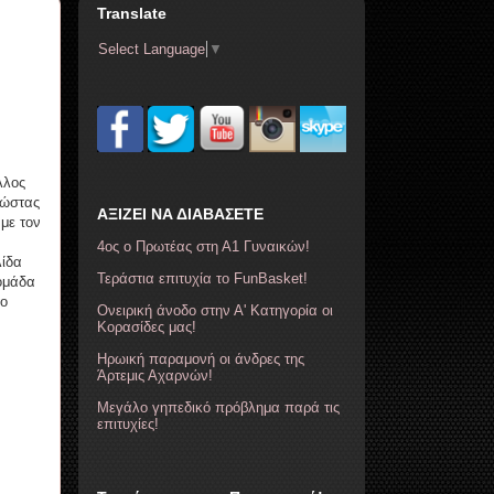
Translate
Select Language
▼
λλος
κώστας
ΑΞΙΖΕΙ ΝΑ ΔΙΑΒΑΣΕΤΕ
με τον
4ος ο Πρωτέας στη Α1 Γυναικών!
λίδα
Τεράστια επιτυχία το FunBasket!
 ομάδα
το
Ονειρική άνοδο στην Α' Κατηγορία οι
Κορασίδες μας!
Ηρωική παραμονή οι άνδρες της
Άρτεμις Αχαρνών!
Μεγάλο γηπεδικό πρόβλημα παρά τις
επιτυχίες!