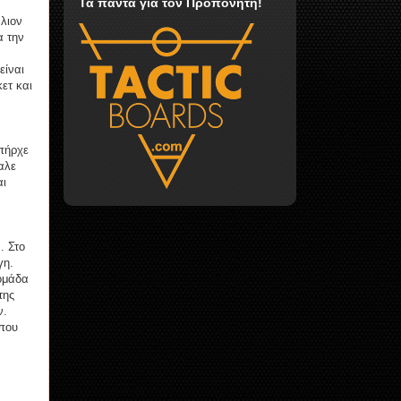
Τα πάντα για τον Προπονητή!
λιον
α την
είναι
ετ και
Υπήρχε
αλε
αι
. Στο
γη.
 ομάδα
της
ν.
 που