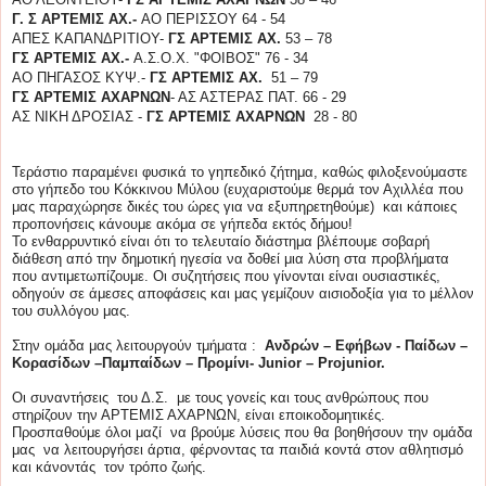
Γ. Σ ΑΡΤΕΜΙΣ ΑΧ.-
ΑΟ ΠΕΡΙΣΣΟΥ 64 - 54
ΑΠΕΣ ΚΑΠΑΝΔΡΙΤΙΟΥ-
ΓΣ ΑΡΤΕΜΙΣ ΑΧ.
53 – 78
ΓΣ ΑΡΤΕΜΙΣ ΑΧ.-
Α.Σ.Ο.Χ. "ΦΟΙΒΟΣ" 76 - 34
ΑΟ ΠΗΓΑΣΟΣ ΚΥΨ.-
ΓΣ ΑΡΤΕΜΙΣ ΑΧ.
51 – 79
ΓΣ ΑΡΤΕΜΙΣ ΑΧΑΡΝΩΝ
- ΑΣ ΑΣΤΕΡΑΣ ΠΑΤ. 66 - 29
ΑΣ ΝΙΚΗ ΔΡΟΣΙΑΣ -
ΓΣ ΑΡΤΕΜΙΣ ΑΧΑΡΝΩΝ
28 - 80
Τεράστιο παραμένει φυσικά το γηπεδικό ζήτημα, καθώς φιλοξενούμαστε
στο γήπεδο του Κόκκινου Μύλου (ευχαριστούμε θερμά τον Αχιλλέα που
μας παραχώρησε δικές του ώρες για να εξυπηρετηθούμε) και κάποιες
προπονήσεις κάνουμε ακόμα σε γήπεδα εκτός δήμου!
Το ενθαρρυντικό είναι ότι το τελευταίο διάστημα βλέπουμε σοβαρή
διάθεση από την δημοτική ηγεσία να δοθεί μια λύση στα προβλήματα
που αντιμετωπίζουμε. Οι συζητήσεις που γίνονται είναι ουσιαστικές,
οδηγούν σε άμεσες αποφάσεις και μας γεμίζουν αισιοδοξία για το μέλλον
του συλλόγου μας.
Στην ομάδα μας λειτουργούν τμήματα :
Ανδρών – Εφήβων - Παίδων –
Κορασίδων –Παμπαίδων – Προμίνι- Junior – Projunior.
Οι συναντήσεις του Δ.Σ. με τους γονείς και τους ανθρώπους που
στηρίζουν την ΑΡΤΕΜΙΣ ΑΧΑΡΝΩΝ, είναι εποικοδομητικές.
Προσπαθούμε όλοι μαζί να βρούμε λύσεις που θα βοηθήσουν την ομάδα
μας να λειτουργήσει άρτια, φέρνοντας τα παιδιά κοντά στον αθλητισμό
και κάνοντάς τον τρόπο ζωής.