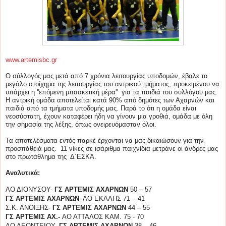
www.artemisbc.gr
Ο σύλλογός μας μετά από 7 χρόνια λειτουργίας υποδομών, έβαλε το
μεγάλο στοίχημα της λειτουργίας του αντρικού τμήματος, προκειμένου να
υπάρχει η ''επόμενη μπασκετική μέρα'' για τα παιδιά του συλλόγου μας.
Η αντρική ομάδα αποτελείται κατά 90% από δημότες των Αχαρνών και
παιδιά από τα τμήματα υποδομής μας. Παρά το ότι η ομάδα είναι
νεοσύστατη, έχουν καταφέρει ήδη να γίνουν μια γροθιά, ομάδα με όλη
την σημασία της λέξης, όπως ονειρευόμασταν όλοι.
Τα αποτελέσματα εντός παρκέ έρχονται να μας δικαιώσουν για την
προσπάθειά μας. 11 νίκες σε ισάριθμα παιχνίδια μετράνε οι άνδρες μας
στο πρωτάθλημα της Δ΄ΕΣΚΑ.
Αναλυτικά:
ΑΟ ΔΙΟΝΥΣΟΥ-
ΓΣ ΑΡΤΕΜΙΣ ΑΧΑΡΝΩΝ
50 – 57
ΓΣ ΑΡΤΕΜΙΣ ΑΧΑΡΝΩΝ
- ΑΟ ΕΚΑΛΗΣ 71 – 41
Σ.Κ. ΑΝΟΙΞΗΣ-
ΓΣ ΑΡΤΕΜΙΣ ΑΧΑΡΝΩΝ
44 – 55
ΓΣ ΑΡΤΕΜΙΣ ΑΧ.-
ΑΟ ΑΤΤΑΛΟΣ ΚΑΜ. 75 - 70
ΑΟ ΛΕΟΝΤΕΙΟΥ-
ΓΣ ΑΡΤΕΜΙΣ ΑΧΑΡΝΩΝ
38 – 46