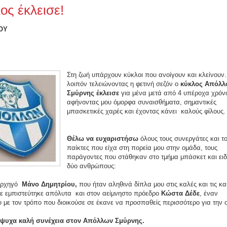
ος έκλεισε!
ΟΥ
Στη ζωή υπάρχουν κύκλοι που ανοίγουν και κλείνουν.
λοιπόν τελειώνοντας η φετινή σεζόν ο
κύκλος Απόλλ
Σμύρνης έκλεισε
για μένα μετά από 4 υπέροχα χρόνι
αφήνοντας μου όμορφα συναισθήματα, σημαντικές
μπασκετικές χαρές και έχοντας κάνει
καλούς φίλους.
Θέλω να ευχαριστήσω
όλους τους συνεργάτες και τ
παίκτες που είχα στη πορεία μου στην ομάδα, τους
παράγοντες που στάθηκαν στο τμήμα μπάσκετ και ειδ
δύο ανθρώπους:
αρχηγό
Μάνο Δημητρίου,
που ήταν αληθινά δίπλα μου στις καλές και τις κα
 με εμπιστεύτηκε απόλυτα
και στον αείμνηστο πρόεδρο
Κώστα Δέδε
, έναν
με τον τρόπο που διοικούσε σε έκανε να προσπαθείς περισσότερο για την 
ψυχα καλή συνέχεια στον Απόλλων Σμύρνης.