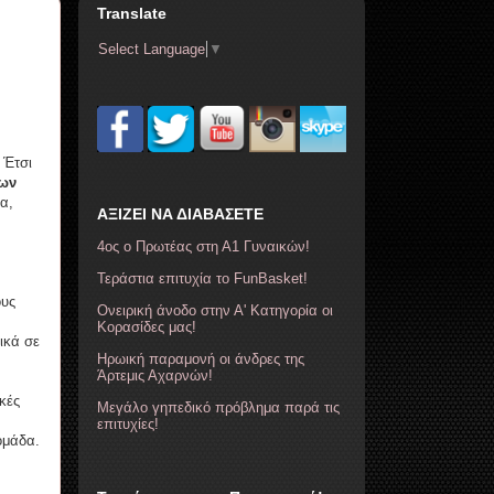
Translate
Select Language
▼
 Έτσι
ων
α,
ΑΞΙΖΕΙ ΝΑ ΔΙΑΒΑΣΕΤΕ
4ος ο Πρωτέας στη Α1 Γυναικών!
Τεράστια επιτυχία το FunBasket!
ους
Ονειρική άνοδο στην Α' Κατηγορία οι
Κορασίδες μας!
ικά σε
Ηρωική παραμονή οι άνδρες της
Άρτεμις Αχαρνών!
κές
Μεγάλο γηπεδικό πρόβλημα παρά τις
επιτυχίες!
ομάδα.