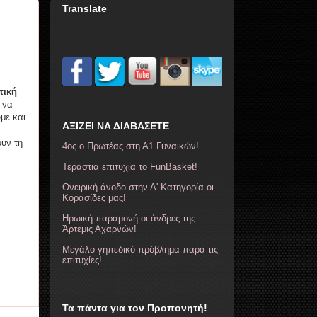
Translate
τική
 να
με και
ΑΞΙΖΕΙ ΝΑ ΔΙΑΒΑΣΕΤΕ
ούν τη
4ος ο Πρωτέας στη Α1 Γυναικών!
Τεράστια επιτυχία το FunBasket!
Ονειρική άνοδο στην Α' Κατηγορία οι
Κορασίδες μας!
Ηρωική παραμονή οι άνδρες της
Άρτεμις Αχαρνών!
Μεγάλο γηπεδικό πρόβλημα παρά τις
επιτυχίες!
Τα πάντα για τον Προπονητή!