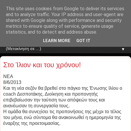
This site uses cookies from Google to deliver its services
and to analyze traffic. Your IP address and user-agent are
shared with Google along with performance and security
metrics to ensure quality of service, generate usage
statistics, and to detect and address abuse.
LEARN MORE
GOT IT
▼
Στο Ίλιον και του χρόνου!
NEA
8/6/2013
Και τη νέα σεζόν θα βρεθεί στο πάγκο της Ένωσης Ιλίου ο
coach Δεσποτάκης. Διοίκηση και προπονητής
επιβεβαίωσαν την ταύτιση των απόψεών τους και
ανανέωσαν τη συνεργασία τους.
Η ομάδα θα συνεχίσει τις προπονήσεις της μέχρι το τέλος
του μήνα, ενώ σύντομα θα ανακοινωθεί η ημερομηνία της
έναρξης της προετοιμασίας.