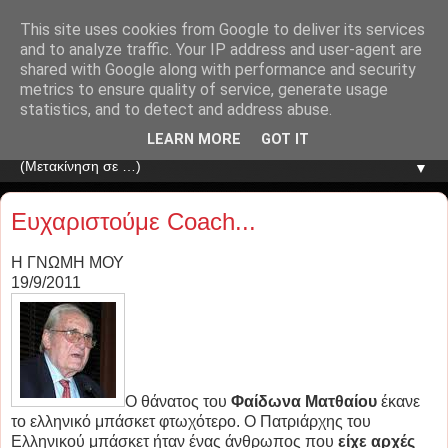
This site uses cookies from Google to deliver its services
and to analyze traffic. Your IP address and user-agent are
shared with Google along with performance and security
metrics to ensure quality of service, generate usage
statistics, and to detect and address abuse.
LEARN MORE
GOT IT
▼
Ευχαριστούμε Coach...
Η ΓΝΩΜΗ ΜΟΥ
19/9/2011
Ο θάνατος του
Φαίδωνα Ματθαίου
έκανε
το ελληνικό μπάσκετ φτωχότερο. Ο Πατριάρχης του
Ελληνικού μπάσκετ ήταν ένας άνθρωπος που
είχε αρχές