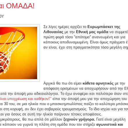
ναι ΟΜΑΔΑ!
ΟΥ
Σε λίγες ημέρες αρχίζει το
Ευρωμπάσκετ της
Λιθουανίας
με την
Εθνική μας ομάδα
να συμμετέ
πρώτη φορά τόσο ''απότομα'' ανανεωμένη και για
κάποιους αποδυναμωμένη. Είναι όμως πράγματι έτ
αν είναι, έχει στη πραγματικότητα τόσο μεγάλη σ
Αρχικά θα πω ότι είμαι
κάθετα αρνητικός
με την
απόφαση ορισμένων να αποχωρήσουν από την Εθ
ατά την άποψή μου αδικαιολόγητα. Το έχω αναφέρει και παλιότερα όταν στ
Είναι υποχρέωση και καθήκον!’’
είπα την άποψή μου για την αποχώρηση του
τα 30 του, σε μια ηλικία που ο μπασκετμπωλίστας παίζει το καλύτερο μπάσκε
ι στη κορυφή, αν δεν έχει σοβαρούς τραυματισμούς. Το ίδιο ισχύει και για το
ι για όσους σε αυτή την ηλικία παίρνουν τέτοιες αποφάσεις.
 μικρότερους, θα πω απλά ότι μάλλον
ξεχνούν γρήγορα.
Γιατί είναι μεγάλη
α κάποιον να γυρνά τη πλάτη στη ομάδα που τον στήριζε
αγωνιστικά και