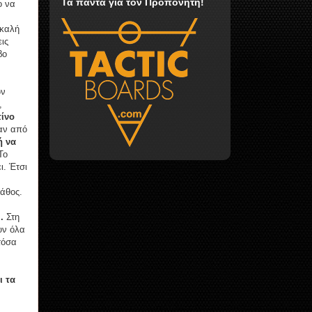
Τα πάντα για τον Προπονητή!
ο να
 καλή
εις
βο
ών
,
τίνο
σαν από
ή να
Το
ι. Έτσι
πάθος.
.
Στη
υν όλα
τόσα
ι τα