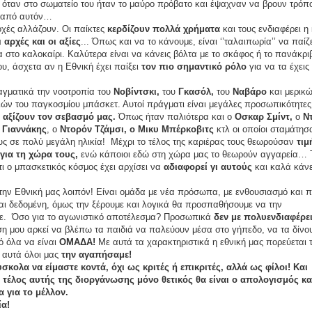
, όταν στο σωματείο του ήταν το μαύρο πρόβατο και έψαχναν να βρουν τρόπ
 από αυτόν…
οχές αλλάζουν. Οι παίκτες
κερδίζουν πολλά χρήματα
και τους ενδιαφέρει η
ι αρχές και οι αξίες
... Όπως και να το κάνουμε, είναι ‘’ταλαιπωρία’’ να παίζ
 στο καλοκαίρι. Καλύτερα είναι να κάνεις βόλτα με το σκάφος ή το πανάκρι
ου, άσχετα αν η Εθνική έχει παίξει
τον πιο σημαντικό ρόλο
για να τα έχεις
γματικά την νοοτροπία του
Νοβίντσκι,
του
Γκασόλ,
του
Ναβάρο
και μερικ
ών του παγκοσμίου μπάσκετ. Αυτοί πράγματι είναι μεγάλες προσωπικότητες
 αξίζουν τον σεβασμό μας.
Όπως ήταν παλιότερα και ο
Οσκαρ Σμίντ,
ο
Ν
ο
Γιαννάκης
, ο
Ντορόν Τζάμσι, ο Μικυ Μπέρκοβιτς
κτλ οι οποίοι σταμάτη
ους σε πολύ μεγάλη ηλικία! Μέχρι το τέλος της καριέρας τους θεωρούσαν
τιμ
 για τη χώρα τους,
ενώ κάποιοι εδώ στη χώρα μας το θεωρούν αγγαρεία… 
ότι ο μπασκετικός κόσμος έχει αρχίσει να
αδιαφορεί γι αυτούς
και καλά κάνε
την Εθνική μας λοιπόν! Είναι ομάδα με νέα πρόσωπα, με ενθουσιασμό και 
ναι δεδομένη, όμως την ξέρουμε και λογικά θα προσπαθήσουμε να την
με. Όσο για το αγωνιστικό αποτέλεσμα? Προσωπικά
δεν με πολυενδιαφέρει
 μου αρκεί να βλέπω τα παιδιά να παλεύουν μέσα στο γήπεδο, να τα δίνο
 όλα να είναι
ΟΜΑΔΑ!
Με αυτά τα χαρακτηριστικά η εθνική μας πορεύεται 
 αυτά όλοι μας
την αγαπήσαμε!
κολα να είμαστε κοντά, όχι ως κριτές ή επικριτές, αλλά ως φίλοι! Και
 τέλος αυτής της διοργάνωσης μόνο θετικός θα είναι ο απολογισμός κα
 για το μέλλον.
ία!