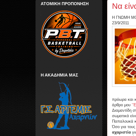
ΑΤΟΜΙΚΗ ΠΡΟΠΟΝΗΣΗ
Να εί
Η ΓΝΩΜΗ Μ
23/9/2011
Η ΑΚΑΔΗΜΙΑ ΜΑΣ
πρόωρα και κ
άρθρο μου
‘’
Διαμαντίδη σ
σωματικά είνα
Παπαλουκά κα
Όσο για τους
αχαριστία
γι