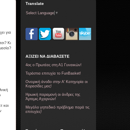
Translate
Select Language
▼
χει για
σι? Κι
ημασία?
ΑΞΙΖΕΙ ΝΑ ΔΙΑΒΑΣΕΤΕ
4ος ο Πρωτέας στη Α1 Γυναικών!
Τεράστια επιτυχία το FunBasket!
Ονειρική άνοδο στην Α' Κατηγορία οι
Κορασίδες μας!
νική
Ηρωική παραμονή οι άνδρες της
ο
Άρτεμις Αχαρνών!
τ και
Μεγάλο γηπεδικό πρόβλημα παρά τις
ν
επιτυχίες!