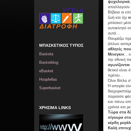
ψυχολογικά
απαλλαγούν
Βέβαια οι επ
ζωή και όχι
ο
μπάσκετ μέσα
αυτοκίνητό σ
αυτά…
Θαυμάζω πρα
άλλων αστερι
ΜΠΑΣΚΕΤΙΚΟΣ ΤΥΠΟΣ
αθλητές που
Basketa
Μενεγκιν
, , 
την εθνική τ
Basketblog
αγωνίζονται
θετικό είναι 
eBasket
πρέπει…
Hoopfellas
Όλοι δίπλα σ
Η απειρία εί
Superbasket
διαχειριστού
παρούσα φάση
και πάνω από
χρόνια και με
ΧΡΗΣΙΜΑ LINKS
Τώρα στα δύσ
σίγουρα στο
κέρδη μεγάλα
Καλή επιτυχ