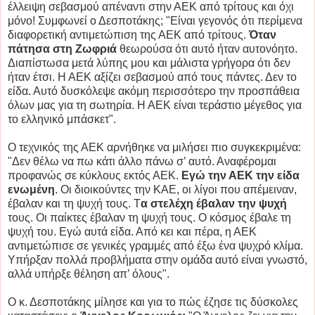
έλλειψη σεβασμού απέναντι στην ΑΕΚ από τρίτους και όχι
μόνο! Συμφωνεί ο Δεσποτάκης; "Είναι γεγονός ότι περίμενα
διαφορετική αντιμετώπιση της ΑΕΚ από τρίτους.
Όταν
πάτησα στη Ζωφριά
θεωρούσα ότι αυτό ήταν αυτονόητο.
Διαπίστωσα μετά λύπης μου και μάλιστα γρήγορα ότι δεν
ήταν έτσι. Η ΑΕΚ αξίζει σεβασμού από τους πάντες. Δεν το
είδα. Αυτό δυσκόλεψε ακόμη περισσότερο την προσπάθεια
όλων μας για τη σωτηρία. Η ΑΕΚ είναι τεράστιο μέγεθος για
το ελληνικό μπάσκετ".
Ο τεχνικός της ΑΕΚ αρνήθηκε να μιλήσει πιο συγκεκριμένα:
"Δεν θέλω να πω κάτι άλλο πάνω σ’ αυτό. Αναφέρομαι
προφανώς σε κύκλους εκτός ΑΕΚ.
Εγώ την ΑΕΚ την είδα
ενωμένη
. Οι διοικούντες την ΚΑΕ, οι λίγοι που απέμειναν,
έβαλαν και τη ψυχή τους. Τ
α στελέχη έβαλαν την ψυχή
τους. Οι παίκτες έβαλαν τη ψυχή τους. Ο κόσμος έβαλε τη
ψυχή του. Εγώ αυτά είδα. Από κει και πέρα, η ΑΕΚ
αντιμετώπισε σε γενικές γραμμές από έξω ένα ψυχρό κλίμα.
Υπήρξαν πολλά προβλήματα στην ομάδα αυτό είναι γνωστό,
αλλά υπήρξε θέληση απ’ όλους".
Ο κ. Δεσποτάκης μίλησε και για το πώς έζησε τις δύσκολες