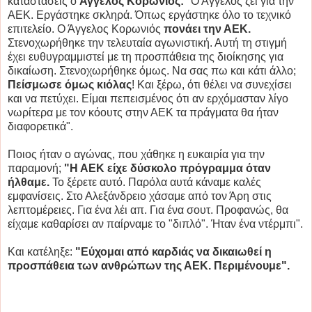
καταστάσεις ο
Άγγελος Κορωνιός:
"Ο Άγγελος ζει για την
ΑΕΚ. Εργάστηκε σκληρά. Όπως εργάστηκε όλο το τεχνικό
επιτελείο. Ο Άγγελος Κορωνιός
πονάει την ΑΕΚ.
Στενοχωρήθηκε την τελευταία αγωνιστική. Αυτή τη στιγμή
έχει ευθυγραμμιστεί με τη προσπάθεια της διοίκησης για
δικαίωση. Στενοχωρήθηκε όμως. Να σας πω και κάτι άλλο;
Πείσμωσε όμως κιόλας
! Και ξέρω, ότι θέλει να συνεχίσει
και να πετύχει. Είμαι πεπεισμένος ότι αν ερχόμασταν λίγο
νωρίτερα με τον κόουτς στην ΑΕΚ τα πράγματα θα ήταν
διαφορετικά".
Ποιος ήταν ο αγώνας, που χάθηκε η ευκαιρία για την
παραμονή;
"Η ΑΕΚ είχε δύσκολο πρόγραμμα όταν
ήλθαμε.
Το ξέρετε αυτό. Παρόλα αυτά κάναμε καλές
εμφανίσεις. Στο Αλεξάνδρειο χάσαμε από τον Άρη στις
λεπτομέρειες. Για ένα λέι απ. Για ένα σουτ. Προφανώς, θα
είχαμε καθαρίσει αν παίρναμε το "διπλό". Ήταν ένα ντέρμπι".
Και κατέληξε:
"Εύχομαι από καρδιάς να δικαιωθεί η
προσπάθεια των ανθρώπων της ΑΕΚ. Περιμένουμε".