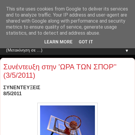
This site uses cookies from Google to deliver its services
and to analyze traffic. Your IP address and user-agent are
shared with Google along with performance and security
metrics to ensure quality of service, generate usage
statistics, and to detect and address abuse.
LEARN MORE
GOT IT
▼
Συνέντευξη στην 'ΩΡΑ ΤΩΝ ΣΠΟΡ''
(3/5/2011)
ΣΥΝΕΝΤΕΥΞΕΙΣ
8/5/2011