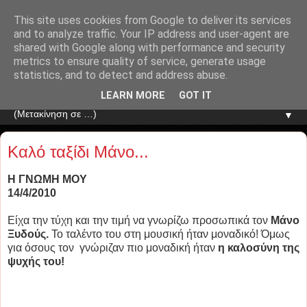
This site uses cookies from Google to deliver its services
and to analyze traffic. Your IP address and user-agent are
shared with Google along with performance and security
metrics to ensure quality of service, generate usage
statistics, and to detect and address abuse.
LEARN MORE
GOT IT
▼
Καλό ταξίδι Μάνο...
Η ΓΝΩΜΗ ΜΟΥ
14/4/2010
Είχα την τύχη και την τιμή να γνωρίζω προσωπικά τον
Μάνο
Ξυδούς.
Το ταλέντο του στη μουσική ήταν μοναδικό! Όμως
για όσους τον γνώριζαν πιο μοναδική ήταν
η καλοσύνη της
ψυχής του!