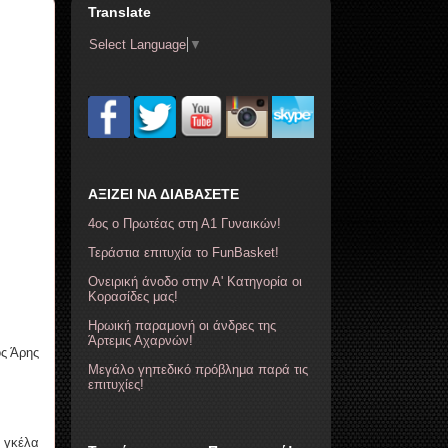
Translate
Select Language
▼
ΑΞΙΖΕΙ ΝΑ ΔΙΑΒΑΣΕΤΕ
4ος ο Πρωτέας στη Α1 Γυναικών!
Τεράστια επιτυχία το FunBasket!
Ονειρική άνοδο στην Α' Κατηγορία οι
Κορασίδες μας!
Ηρωική παραμονή οι άνδρες της
Άρτεμις Αχαρνών!
ς Άρης
Μεγάλο γηπεδικό πρόβλημα παρά τις
επιτυχίες!
α γκέλα