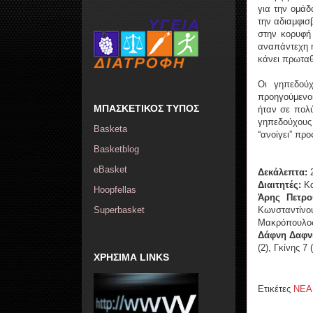
για την ομάδ
την αδιαμφισ
στην κορυφή 
αναπάντεχη ή
κάνει πρωταθ
Οι γηπεδού
προηγούμενοι
ΜΠΑΣΚΕΤΙΚΟΣ ΤΥΠΟΣ
ήταν σε πολύ
γηπεδούχους 
Basketa
“ανοίγει” προ
Basketblog
eBasket
Δεκάλεπτα:
2
Διαιτητές:
Κα
Hoopfellas
Άρης Πετρο
Superbasket
Κωνσταντίνο
Μακρόπουλος 
Δάφνη Δαφνί
(2), Γκίνης 
ΧΡΗΣΙΜΑ LINKS
Ετικέτες
ΝΕΑ