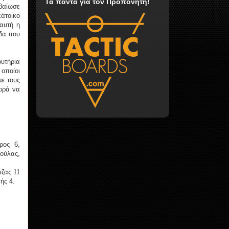
Τα πάντα για τον Προπονητή!
εβαίωσε
κάτοικο
αυτή η
άδα που
υτήρια
 οποίοι
με τους
φορά να
ρος 6,
ούλας,
τζας 11
ής 4.