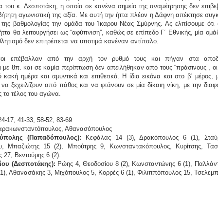
α του κ. Δεσποτάκη, η οποία σε κανένα σημείο της αναμέτρησης δεν επιβ
βήτητη αγωνιστική της αξία. Με αυτή την ήττα πλέον η Δάφνη απέκτησε συγ
της βαθμολογίας την ομάδα του Ίκαρου Νέας Σμύρνης. Ας ελπίσουμε ότι 
ττα θα λειτουργήσει ως “αφύπνιση”, καθώς σε επίπεδο Γ΄ Εθνικής, μία ομ
λητισμό δεν επιτρέπεται να υποτιμά κανέναν αντίπαλο.
χοι επέβαλλαν από την αρχή τον ρυθμό τους και πήγαν στα αποδ
 με 8π. και σε καμία περίπτωση δεν απειλήθηκαν από τους “πράσινους”, οι
 κακή ημέρα και αμυντικά και επιθετικά. Η ίδια εικόνα και στο β΄ μέρος, 
να ξεχειλίζουν από πάθος και να φτάνουν σε μία δίκαιη νίκη, με την δια
ς το τέλος του αγώνα.
4-17, 41-33, 58-52, 83-69
ρακωνσταντόπουλος, Αθανασόπουλος
ύπολης (Παπαδόπουλος):
Κεφάλας 14 (3), Δρακόπουλος 6 (1), Σταύ
υ, Μπαζιώτης 15 (2), Μπούτρης 9, Κωνσταντακόπουλος, Κυρίτσης, Τασ
27, Βεντούρης 6 (2).
ου (Δεσποτάκης):
Ρώης 4, Θεοδοσίου 8 (2), Κωνσταντώνης 6 (1), Παλλάν
7 (1), Αθανασάκης 3, Μιχόπουλος 5, Κορρές 6 (1), Φιλιππόπουλος 15, Τσελεμπ