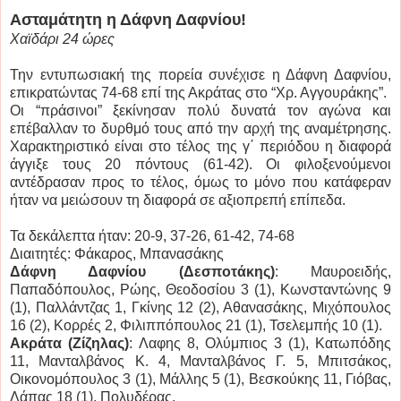
Ασταμάτητη η Δάφνη Δαφνίου!
Χαϊδάρι 24 ώρες
Την εντυπωσιακή της πορεία συνέχισε η Δάφνη Δαφνίου,
επικρατώντας 74-68 επί της Ακράτας στο “Χρ. Αγγουράκης”.
Οι “πράσινοι” ξεκίνησαν πολύ δυνατά τον αγώνα και
επέβαλλαν το δυρθμό τους από την αρχή της αναμέτρησης.
Χαρακτηριστικό είναι στο τέλος της γ΄ περιόδου η διαφορά
άγγιξε τους 20 πόντους (61-42). Οι φιλοξενούμενοι
αντέδρασαν προς το τέλος, όμως το μόνο που κατάφεραν
ήταν να μειώσουν τη διαφορά σε αξιοπρεπή επίπεδα.
Τα δεκάλεπτα ήταν: 20-9, 37-26, 61-42, 74-68
Διαιτητές: Φάκαρος, Μπανασάκης
Δάφνη Δαφνίου (Δεσποτάκης)
: Μαυροειδής,
Παπαδόπουλος, Ρώης, Θεοδοσίου 3 (1), Κωνσταντώνης 9
(1), Παλλάντζας 1, Γκίνης 12 (2), Αθανασάκης, Μιχόπουλος
16 (2), Κορρές 2, Φιλιππόπουλος 21 (1), Τσελεμπής 10 (1).
Ακράτα (Ζίζηλας)
: Λαφης 8, Ολύμπιος 3 (1), Κατωπόδης
11, Μανταλβάνος Κ. 4, Μανταλβάνος Γ. 5, Μπιτσάκος,
Οικονομόπουλος 3 (1), Μάλλης 5 (1), Βεσκούκης 11, Γιόβας,
Λάπας 18 (1), Πολυδέρας.