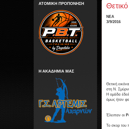
ΑΤΟΜΙΚΗ ΠΡΟΠΟΝΗΣΗ
Θετικό
ΝΕΑ
3/9/2016
Η ΑΚΑΔΗΜΙΑ ΜΑΣ
Θετική εικόν
στη Ν. Σμύρν
Η ομάδα έδει
όμως ήταν φα
Έλειπαν οι
Ρ
Το σκορ του 