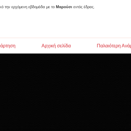
κό την ερχόμενη εβδομάδα με το
Μαρούσι
εντός έδρας.
νάρτηση
Αρχική σελίδα
Παλαιότερη Ανά