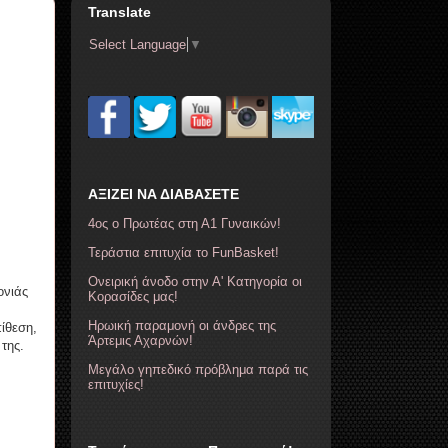
Translate
Select Language
▼
ΑΞΙΖΕΙ ΝΑ ΔΙΑΒΑΣΕΤΕ
4ος ο Πρωτέας στη Α1 Γυναικών!
Τεράστια επιτυχία το FunBasket!
Ονειρική άνοδο στην Α' Κατηγορία οι
ονιάς
Κορασίδες μας!
Ηρωική παραμονή οι άνδρες της
ίθεση,
Άρτεμις Αχαρνών!
 της.
Μεγάλο γηπεδικό πρόβλημα παρά τις
επιτυχίες!