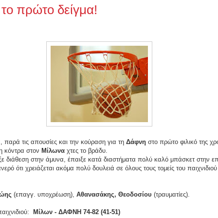
 το πρώτο δείγμα!
α, παρά τις απουσίες και την κούραση για τη
Δάφνη
στο πρώτο φιλικό της χρ
η κόντρα στον
Μίλωνα
χτες το βράδυ.
ξε διάθεση στην άμυνα, έπαιξε κατά διαστήματα πολύ καλό μπάσκετ στην επ
νερό ότι χρειάζεται ακόμα πολύ δου
λε
ιά σε όλους τους τομείς του παιχνιδιού
ώης
(επαγγ. υποχρέωση),
Αθανασάκης, Θεοδοσίου
(τραυματίες).
παι
χνιδιού:
Μ
ίλων - ΔΑΦΝΗ
74-82 (41-51)