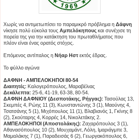
Χωρίς να αντιμετωπίσει το παραμικρό πρόβλημα η
Δάφνη
νίκησε πολύ εύκολα τους
Αμπελόκηπους
και συνέχισε τη
πορεία της για την κατάκτηση του πρωταθλήματος που
πλέον είναι ένας ορατός στόχος.
Επόμενος αντίπαλος η
Νήαρ Ηστ
εκτός έδρας.
Το φύλλο αγώνα
ΔΑΦΝΗ - ΑΜΠΕΛΟΚΗΠΟΙ 80-54
Διαιτητές:
Καλογερόπουλος, Μαραβέλιας
Δεκάλεπτα:
25-6, 41-19, 63-38, 80-54.
ΔΑΦΝΗ ΔΑΦΝΙΟΥ (Δεσποτάκης, Ρήγγας):
Τασούλας 13,
Σκεμπές 4, Ρώης 11 (3), Κωνσταντώνης 3 (1), Μαούνης 4,
Τσατσάνης 5 (1), Μιχόπουλος 11 (1), Βλαβιανός 1, Γκίνης 8
(2), Σκούταρης 4, Κορρές 14, Νικολετάκης 2.
ΑΜΠΕΛΟΚΗΠΟΙ (Αποστολάκης):
Ζαχαρόπουλος 3 (1),
Aθανασόπουλος 10 (2), Μουχαμάντ, Λόλη, Ιμαριάγμπε 3,
Μαμαλάκης 7 (1), Παραδεισάς 6 (2), Γεωργακόπουλος 6,