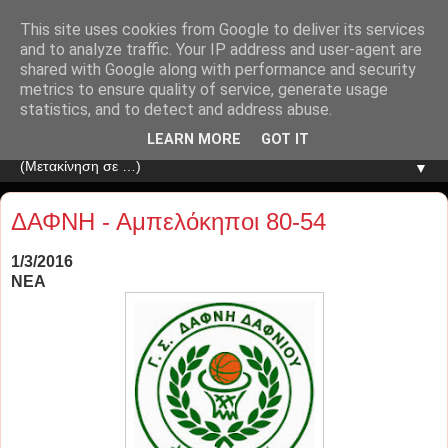
This site uses cookies from Google to deliver its services
and to analyze traffic. Your IP address and user-agent are
shared with Google along with performance and security
metrics to ensure quality of service, generate usage
statistics, and to detect and address abuse.
LEARN MORE
GOT IT
▼
ΔΑΦΝΗ - Αμπελόκηποι 80-54
1/3/2016
ΝΕΑ