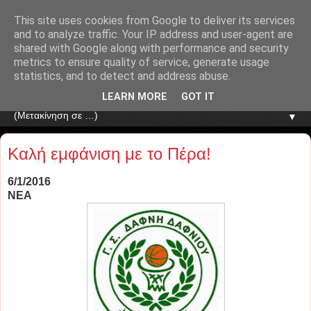
This site uses cookies from Google to deliver its services
and to analyze traffic. Your IP address and user-agent are
shared with Google along with performance and security
metrics to ensure quality of service, generate usage
statistics, and to detect and address abuse.
LEARN MORE
GOT IT
▼
Καλή εμφάνιση με το Πέρα!
6/1/2016
ΝΕΑ