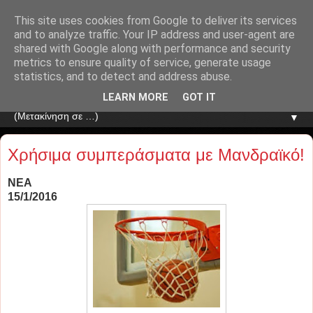
This site uses cookies from Google to deliver its services
and to analyze traffic. Your IP address and user-agent are
shared with Google along with performance and security
metrics to ensure quality of service, generate usage
statistics, and to detect and address abuse.
LEARN MORE
GOT IT
▼
Χρήσιμα συμπεράσματα με Μανδραϊκό!
ΝΕΑ
15/1/2016