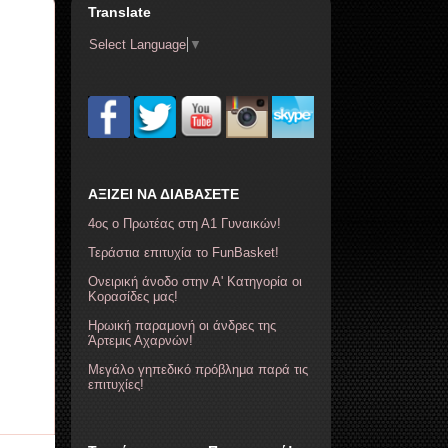
Translate
Select Language
▼
ΑΞΙΖΕΙ ΝΑ ΔΙΑΒΑΣΕΤΕ
4ος ο Πρωτέας στη Α1 Γυναικών!
Τεράστια επιτυχία το FunBasket!
Ονειρική άνοδο στην Α' Κατηγορία οι
Κορασίδες μας!
Ηρωική παραμονή οι άνδρες της
Άρτεμις Αχαρνών!
Μεγάλο γηπεδικό πρόβλημα παρά τις
επιτυχίες!