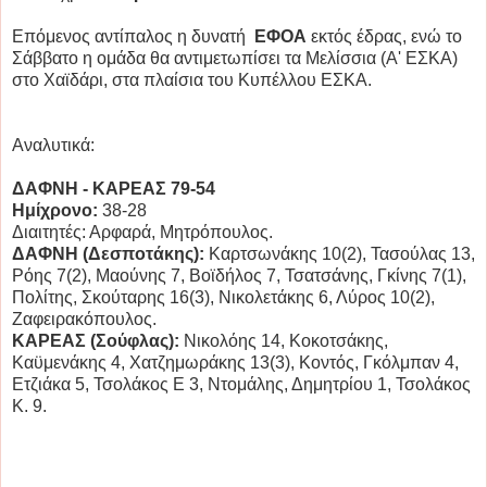
Επόμενος αντίπαλος η δυνατή
ΕΦΟΑ
εκτός έδρας, ενώ το
Σάββατο η ομάδα θα αντιμετωπίσει τα Μελίσσια (Α' ΕΣΚΑ)
στο Χαϊδάρι, στα πλαίσια του Κυπέλλου ΕΣΚΑ.
Αναλυτικά:
ΔΑΦΝΗ - ΚΑΡΕΑΣ 79-54
Ημίχρονο:
38-28
Διαιτητές: Αρφαρά, Μητρόπουλος.
ΔΑΦΝΗ (Δεσποτάκης):
Καρτσωνάκης 10(2), Τασούλας 13,
Ρόης 7(2), Μαούνης 7, Βοϊδήλος 7, Τσατσάνης, Γκίνης 7(1),
Πολίτης, Σκούταρης 16(3), Νικολετάκης 6, Λύρος 10(2),
Ζαφειρακόπουλος.
ΚΑΡΕΑΣ (Σούφλας):
Νικολόης 14, Κοκοτσάκης,
Καϋμενάκης 4, Χατζημωράκης 13(3), Κοντός, Γκόλμπαν 4,
Ετζιάκα 5, Τσολάκος Ε 3, Ντομάλης, Δημητρίου 1, Τσολάκος
Κ. 9.