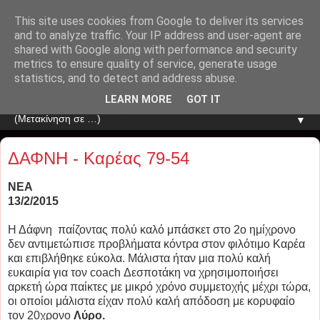
This site uses cookies from Google to deliver its services
and to analyze traffic. Your IP address and user-agent are
shared with Google along with performance and security
metrics to ensure quality of service, generate usage
statistics, and to detect and address abuse.
LEARN MORE
GOT IT
▼
ΔΑΦΝΗ - Καρέας 79-54
ΝΕΑ
13/2/2015
Η Δάφνη παίζοντας πολύ καλό μπάσκετ στο 2ο ημίχρονο
δεν αντιμετώπισε προβλήματα κόντρα στον φιλότιμο Καρέα
και επιβλήθηκε εύκολα. Μάλιστα ήταν μια πολύ καλή
ευκαιρία για τον coach Δεσποτάκη να χρησιμοποιήσει
αρκετή ώρα παίκτες με μικρό χρόνο συμμετοχής μέχρι τώρα,
οι οποίοι μάλιστα είχαν πολύ καλή απόδοση με κορυφαίο
τον 20χρονο
Λύρο.