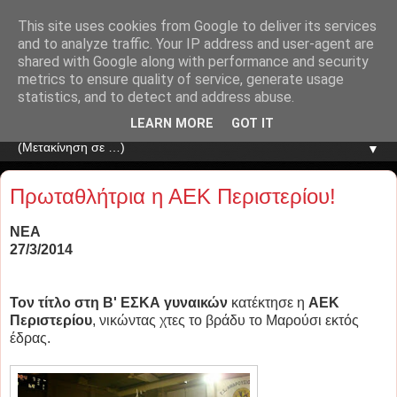
This site uses cookies from Google to deliver its services
and to analyze traffic. Your IP address and user-agent are
shared with Google along with performance and security
metrics to ensure quality of service, generate usage
statistics, and to detect and address abuse.
LEARN MORE
GOT IT
▼
Πρωταθλήτρια η ΑΕΚ Περιστερίου!
ΝΕΑ
27/3/2014
Τον τίτλο στη Β' ΕΣΚΑ γυναικών
κατέκτησε η
ΑΕΚ
Περιστερίου
, νικώντας χτες το βράδυ το Μαρούσι εκτός
έδρας.