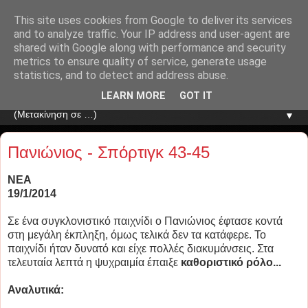
This site uses cookies from Google to deliver its services
and to analyze traffic. Your IP address and user-agent are
shared with Google along with performance and security
metrics to ensure quality of service, generate usage
statistics, and to detect and address abuse.
LEARN MORE
GOT IT
▼
Πανιώνιος - Σπόρτιγκ 43-45
ΝΕΑ
19/1/2014
Σε ένα συγκλονιστικό παιχνίδι ο Πανιώνιος έφτασε κοντά
στη μεγάλη έκπληξη, όμως τελικά δεν τα κατάφερε. Το
παιχνίδι ήταν δυνατό και είχε πολλές διακυμάνσεις. Στα
τελευταία λεπτά η ψυχραιμία έπαιξε
καθοριστικό ρόλο...
Αναλυτικά: