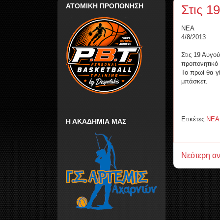
ΑΤΟΜΙΚΗ ΠΡΟΠΟΝΗΣΗ
Στις 19
ΝΕΑ
4/8/2013
Στις 19 Αυγο
προπονητικό 
Το πρωί θα γ
μπάσκετ.
Ετικέτες
ΝΕΑ
Η ΑΚΑΔΗΜΙΑ ΜΑΣ
Νεότερη α