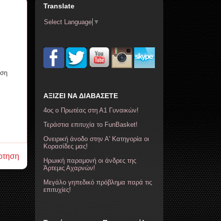
Translate
Select Language
▼
ηση
ΑΞΙΖΕΙ ΝΑ ΔΙΑΒΑΣΕΤΕ
4ος ο Πρωτέας στη Α1 Γυναικών!
Τεράστια επιτυχία το FunBasket!
Ονειρική άνοδο στην Α' Κατηγορία οι
Κορασίδες μας!
ρτηση
Ηρωική παραμονή οι άνδρες της
Άρτεμις Αχαρνών!
Μεγάλο γηπεδικό πρόβλημα παρά τις
επιτυχίες!