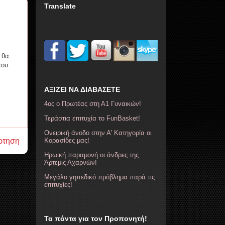
Translate
 θα
του.
ΑΞΙΖΕΙ ΝΑ ΔΙΑΒΑΣΕΤΕ
4ος ο Πρωτέας στη Α1 Γυναικών!
Τεράστια επιτυχία το FunBasket!
Ονειρική άνοδο στην Α' Κατηγορία οι
ρτηση
Κορασίδες μας!
Ηρωική παραμονή οι άνδρες της
Άρτεμις Αχαρνών!
Μεγάλο γηπεδικό πρόβλημα παρά τις
επιτυχίες!
Τα πάντα για τον Προπονητή!