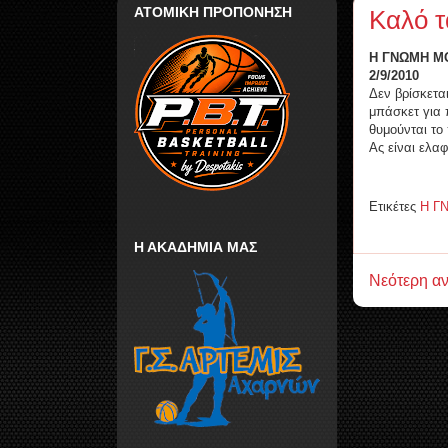
ΑΤΟΜΙΚΗ ΠΡΟΠΟΝΗΣΗ
Καλό τα
Η ΓΝΩΜΗ Μ
2/9/2010
Δεν βρίσκετα
μπάσκετ για
θυμούνται τ
Ας είναι ελα
Ετικέτες
Η Γ
Η ΑΚΑΔΗΜΙΑ ΜΑΣ
Νεότερη α