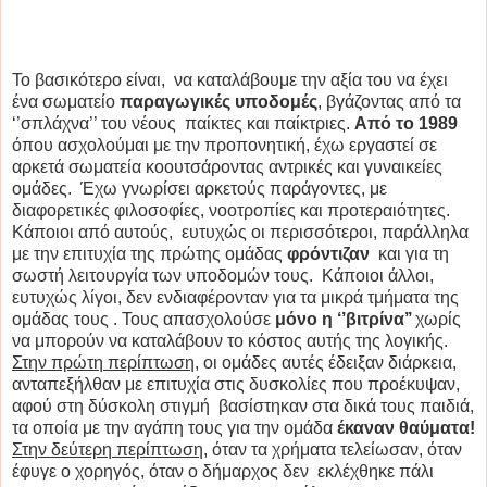
Το βασικότερο είναι, να καταλάβουμε την αξία του να έχει
ένα σωματείο
παραγωγικές υποδομές
, βγάζοντας από τα
‘’σπλάχνα’’ του νέους παίκτες και παίκτριες.
Από το 1989
όπου ασχολούμαι με την προπονητική, έχω εργαστεί σε
αρκετά σωματεία κοουτσάροντας αντρικές και γυναικείες
ομάδες. Έχω γνωρίσει αρκετούς παράγοντες, με
διαφορετικές φιλοσοφίες, νοοτροπίες και προτεραιότητες.
Κάποιοι από αυτούς, ευτυχώς οι περισσότεροι, παράλληλα
με την επιτυχία της πρώτης ομάδας
φρόντιζαν
και για τη
σωστή λειτουργία των υποδομών τους. Κάποιοι άλλοι,
ευτυχώς λίγοι, δεν ενδιαφέρονταν για τα μικρά τμήματα της
ομάδας τους . Τους απασχολούσε
μόνο η ‘’βιτρίνα’’
χωρίς
να μπορούν να καταλάβουν το κόστος αυτής της λογικής.
Στην πρώτη περίπτωση
, οι ομάδες αυτές έδειξαν διάρκεια,
ανταπεξήλθαν με επιτυχία στις δυσκολίες που προέκυψαν,
αφού στη δύσκολη στιγμή βασίστηκαν στα δικά τους παιδιά,
τα οποία με την αγάπη τους για την ομάδα
έκαναν θαύματα!
Στην δεύτερη περίπτωση,
όταν τα χρήματα τελείωσαν, όταν
έφυγε ο χορηγός, όταν ο δήμαρχος δεν εκλέχθηκε πάλι