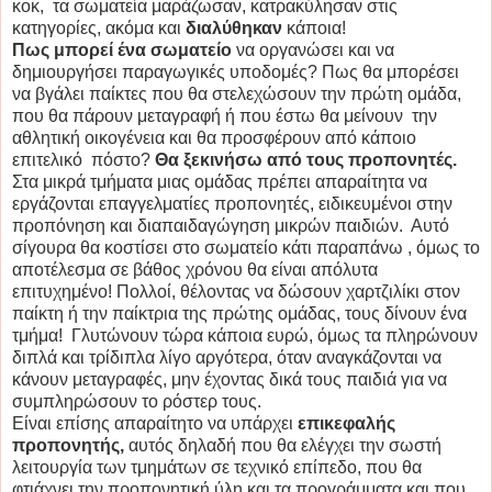
κοκ, τα σωματεία μαράζωσαν, κατρακύλησαν στις
κατηγορίες, ακόμα και
διαλύθηκαν
κάποια!
Πως μπορεί ένα σωματείο
να οργανώσει και να
δημιουργήσει παραγωγικές υποδομές? Πως θα μπορέσει
να βγάλει παίκτες που θα στελεχώσουν την πρώτη ομάδα,
που θα πάρουν μεταγραφή ή που έστω θα μείνουν την
αθλητική οικογένεια και θα προσφέρουν από κάποιο
επιτελικό πόστο?
Θα ξεκινήσω από τους προπονητές.
Στα μικρά τμήματα μιας ομάδας πρέπει απαραίτητα να
εργάζονται επαγγελματίες προπονητές, ειδικευμένοι στην
προπόνηση και διαπαιδαγώγηση μικρών παιδιών. Αυτό
σίγουρα θα κοστίσει στο σωματείο κάτι παραπάνω , όμως το
αποτέλεσμα σε βάθος χρόνου θα είναι απόλυτα
επιτυχημένο! Πολλοί, θέλοντας να δώσουν χαρτζιλίκι στον
παίκτη ή την παίκτρια της πρώτης ομάδας, τους δίνουν ένα
τμήμα! Γλυτώνουν τώρα κάποια ευρώ, όμως τα πληρώνουν
διπλά και τρίδιπλα λίγο αργότερα, όταν αναγκάζονται να
κάνουν μεταγραφές, μην έχοντας δικά τους παιδιά για να
συμπληρώσουν το ρόστερ τους.
Είναι επίσης απαραίτητο να υπάρχει
επικεφαλής
προπονητής,
αυτός δηλαδή που θα ελέγχει την σωστή
λειτουργία των τμημάτων σε τεχνικό επίπεδο, που θα
φτιάχνει την προπονητική ύλη και τα προγράμματα και που