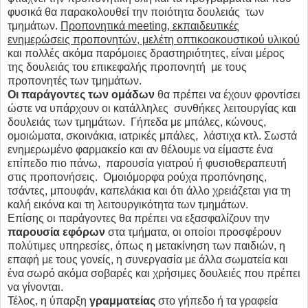
φυσικά θα παρακολουθεί την ποιότητα δουλειάς των
τμημάτων.
Προπονητικά meeting, εκπαιδευτικές
ενημερώσεις προπονητών, μελέτη οπτικοακουστικού υλικού
και πολλές ακόμα παρόμοιες δραστηριότητες, είναι μέρος
της δουλειάς του επικεφαλής προπονητή με τους
προπονητές των τμημάτων.
Οι παράγοντες των ομάδων
θα πρέπει να έχουν φροντίσει
ώστε να υπάρχουν οι κατάλληλες συνθήκες λειτουργίας και
δουλειάς των τμημάτων. Γήπεδα με μπάλες, κώνους,
ομοιώματα, σκοινάκια, ιατρικές μπάλες, λάστιχα κτλ. Σωστά
ενημερωμένο φαρμακείο και αν θέλουμε να είμαστε ένα
επίπεδο πιο πάνω, παρουσία γιατρού ή φυσιοθεραπευτή
στις προπονήσεις. Ομοιόμορφα ρούχα προπόνησης,
τσάντες, μπουφάν, καπελάκια και ότι άλλο χρειάζεται για τη
καλή εικόνα και τη λειτουργικότητα των τμημάτων.
Επίσης οι παράγοντες θα πρέπει να εξασφαλίζουν την
παρουσία εφόρων
στα τμήματα, οι οποίοι προσφέρουν
πολύτιμες υπηρεσίες, όπως η μετακίνηση των παιδιών, η
επαφή με τους γονείς, η συνεργασία με άλλα σωματεία και
ένα σωρό ακόμα σοβαρές και χρήσιμες δουλειές που πρέπει
να γίνονται.
Τέλος, η ύπαρξη
γραμματείας
στο γήπεδο ή τα γραφεία