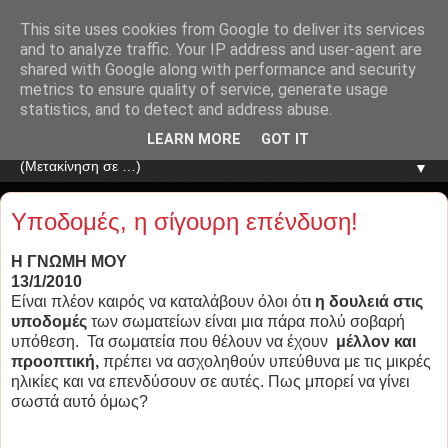
This site uses cookies from Google to deliver its services
and to analyze traffic. Your IP address and user-agent are
shared with Google along with performance and security
metrics to ensure quality of service, generate usage
statistics, and to detect and address abuse.
LEARN MORE
GOT IT
▼
Υποδομές, η σίγουρη επένδυση!
Η ΓΝΩΜΗ ΜΟΥ
13/1/2010
Είναι πλέον καιρός να καταλάβουν όλοι ότ
ι η δουλειά στις
υποδομές
των σωματείων είναι μια πάρα πολύ σοβαρή
υπόθεση. Τα σωματεία που θέλουν να έχουν
μέλλον και
προοπτική,
πρέπει να ασχοληθούν υπεύθυνα με τις μικρές
ηλικίες και να επενδύσουν σε αυτές. Πως μπορεί να γίνει
σωστά αυτό όμως?