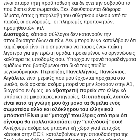
είναι απαραίτητη προϋπόθεση και δείχνει την σοβαρότητα
που διέπει ένα σωματείο. Εκεί διευθετούνται διάφορα
θέματα, όπως η παραλαβή του αθλητικού υλικού από τα
παιδιά, οι συνδρομές,, οι πληρωμές προπονητών,
προμηθευτών κτλ
Δυστυχώς
, κάποιοι σύλλογοι δεν κατανοούν την
σπουδαιότητα όλων αυτών. Δεν μπορούν να καταλάβουν ότι
καμιά φορά είναι πιο σημαντικό να πάρεις έναν παίκτη
λιγότερο για την πρώτη ομάδα, προκειμένου να οργανώσεις
καλύτερα τις υποδομές σου. Υπάρχουν τρανά παραδείγματα
ομάδων που βασιζόμενοι στα δικά τους παιδία
μεγαλούργησαν:
Περιστέρι, Πανελλήνιος, Πανιώνιος,
Αιγάλεω,
είναι μερικές που μου έρχονται πρόχειρα στο
μυαλό, ενώ αρκετές ακόμα μπορεί να μην έφτασαν στην Α1,
διαγράφουν όμως μια
αξιοπρεπή πορεία
στο ελληνικό
μπάσκετ σε μικρότερες κατηγορίες.
Οι υποδομές λοιπόν
είναι κατά τη γνώμη μου όχι μόνο τα θεμέλια ενός
σωματείου αλλά και ολόκληρου του ελληνικού
μπάσκετ! Είναι μια ‘’μετοχή’’ που ξέρεις από πριν ότι
σίγουρα θα πολλαπλασιάσει την ‘’επένδυσή’’ σου!
Αντέχουμε ακόμα ως μπασκετική χώρα γιατί ευτυχώς
κάποιοι στην ΕΟΚ καταλαβαίνουν την σπουδαιότητα της