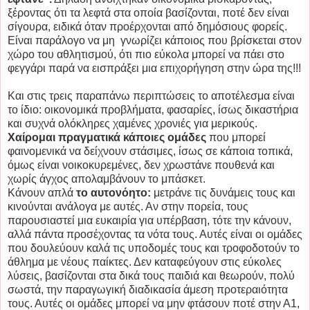
ξέροντας ότι τα λεφτά στα οποία βασίζονται, ποτέ δεν είναι
σίγουρα, ειδικά όταν προέρχονται από δημόσιους φορείς.
Είναι παράλογο να μη γνωρίζει κάποιος που βρίσκεται στον
χώρο του αθλητισμού, ότι πιο εύκολα μπορεί να πάει στο
φεγγάρι παρά να εισπράξει μια επιχορήγηση στην ώρα της!!!
Και στις τρεις παραπάνω περιπτώσεις το αποτέλεσμα είναι
το ίδιο: οικονομικά προβλήματα, φασαρίες, ίσως δικαστήρια
και συχνά ολόκληρες χαμένες χρονιές για μερικούς.
Χαίρομαι πραγματικά κάποιες ομάδες
που μπορεί
φαινομενικά να δείχνουν στάσιμες, ίσως σε κάποια τοπικά,
όμως είναι νοικοκυρεμένες, δεν χρωστάνε πουθενά και
χωρίς άγχος απολαμβάνουν το μπάσκετ.
Κάνουν απλά
το αυτονόητο:
μετράνε τις δυνάμεις τους και
κινούνται ανάλογα με αυτές. Αν στην πορεία, τους
παρουσιαστεί μια ευκαιρία για υπέρβαση, τότε την κάνουν,
αλλά πάντα προσέχοντας τα νότα τους. Αυτές είναι οι ομάδες
που δουλεύουν καλά τις υποδομές τους και τροφοδοτούν το
άθλημα με νέους παίκτες. Δεν καταφεύγουν στις εύκολες
λύσεις, βασίζονται στα δικά τους παιδιά και θεωρούν, πολύ
σωστά, την παραγωγική διαδικασία άμεση προτεραιότητα
τους. Αυτές οι ομάδες μπορεί να μην φτάσουν ποτέ στην Α1,