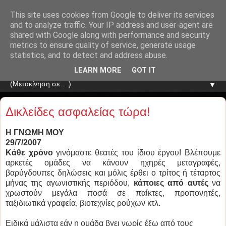
This site uses cookies from Google to deliver its services
and to analyze traffic. Your IP address and user-agent are
shared with Google along with performance and security
metrics to ensure quality of service, generate usage
statistics, and to detect and address abuse.
LEARN MORE
GOT IT
▼
Δικλείδες ασφαλείας τώρα!
Η ΓΝΩΜΗ ΜΟΥ
29/7/2007
Κάθε χρόνο
γινόμαστε θεατές του ίδιου έργου! Βλέπουμε
αρκετές ομάδες να κάνουν ηχηρές μεταγραφές,
βαρύγδουπες δηλώσεις και μόλις έρθει ο τρίτος ή τέταρτος
μήνας της αγωνιστικής περιόδου,
κάποιες από αυτές
να
χρωστούν μεγάλα ποσά σε παίκτες, προπονητές,
ταξιδιωτικά γραφεία, βιοτεχνίες ρούχων κτλ.
Ειδικά μάλιστα εάν η ομάδα βγει νωρίς έξω από τους