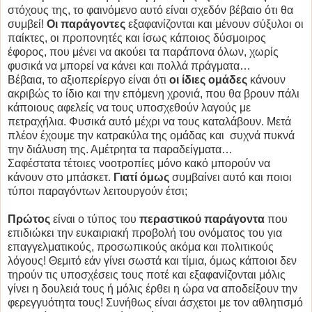
στόχους της, το φαινόμενο αυτό είναι σχεδόν βέβαιο ότι θα
συμβεί!
Οι παράγοντες
εξαφανίζονται και μένουν σύξυλοι οι
παίκτες, οι προπονητές και ίσως κάποιος δύσμοιρος
έφορος, που μένει να ακούει τα παράπονα όλων, χωρίς
φυσικά να μπορεί να κάνει και πολλά πράγματα…
Βέβαια, το αξιοπερίεργο είναι ότι
οι ίδιες ομάδες
κάνουν
ακριβώς το ίδιο και την επόμενη χρονιά, που θα βρουν πάλι
κάποιους αφελείς να τους υποσχεθούν λαγούς με
πετραχήλια. Φυσικά αυτό μέχρι να τους καταλάβουν. Μετά
πλέον έχουμε την κατρακύλα της ομάδας και συχνά πυκνά
την διάλυση της. Αμέτρητα τα παραδείγματα…
Σαφέστατα τέτοιες νοοτροπίες μόνο κακό μπορούν να
κάνουν στο μπάσκετ.
Γιατί όμως
συμβαίνει αυτό και ποιοι
τύποι παραγόντων λειτουργούν έτσι;
Πρώτος
είναι ο τύπος του
περαστικού παράγοντα
που
επιδιώκει την ευκαιριακή προβολή του ονόματος του για
επαγγελματικούς, προσωπικούς ακόμα και πολιτικούς
λόγους! Θεμιτό εάν γίνει σωστά και τίμια, όμως κάποιοι δεν
τηρούν τις υποσχέσεις τους ποτέ και εξαφανίζονται μόλις
γίνει η δουλειά τους ή μόλις έρθει η ώρα να αποδείξουν την
φερεγγυότητα τους! Συνήθως είναι άσχετοι με τον αθλητισμό