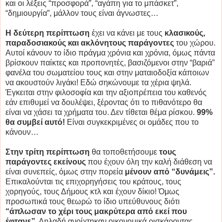
και οι λέξεις “προσφορά”, “αγάπη για το μπάσκετ”,
“δημιουργία”, μάλλον τους είναι άγνωστες…
Η δεύτερη περίπτωση
έχει να κάνει με τους
κλασικούς,
παραδοσιακούς και ακλόνητους παράγοντες
του χώρου.
Αυτοί κάνουν το ίδιο πράγμα χρόνια και χρόνια, όμως πάντα
βρίσκουν παίκτες και προπονητές, βασιζόμενοι στην “βαριά”
φανέλα του σωματείου τους και στην ματαιοδοξία κάποιων
να ακουστούν λιγάκι! Εδώ σηκώνουμε τα χέρια ψηλά.
Έγκειται στην φιλοσοφία και την αξιοπρέπεια του καθενός
εάν επιθυμεί να δουλέψει, ξέροντας ότι το πιθανότερο θα
είναι να χάσει τα χρήματα του. Δεν τίθεται θέμα ρίσκου.
99%
θα συμβεί αυτό!
Είναι συγκεκριμένες οι ομάδες που το
κάνουν…
Στην τρίτη περίπτωση
θα τοποθετήσουμε
τους
παράγοντες εκείνους
που έχουν όλη την καλή διάθεση να
είναι συνεπείς, όμως στην πορεία
μένουν από “δυνάμεις”.
Επικαλούνται τις επιχορηγήσεις του κράτους, τους
χορηγούς, τους Δήμους κτλ και έχουν δίκιο! Όμως
προσωπικά τους θεωρώ το ίδιο υπεύθυνους διότι
“άπλωσαν το χέρι τους μακρύτερα από εκεί που
έφτανε”.
Δηλαδή ανοίχτηκαν οικονομικά ρισκάροντας,